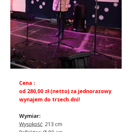
Cena :
od 280,00 zł (netto) za jednorazowy
wynajem do trzech dni!
Wymiar:
Wysokość
: 213 cm