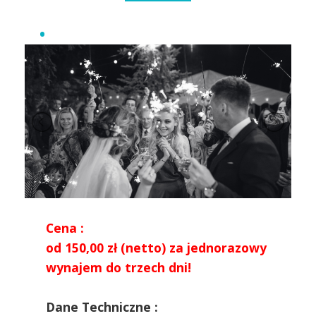
Cena :
od 150,00 zł (netto) za jednorazowy
wynajem do trzech dni!
Dane Techniczne :