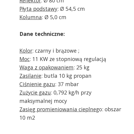
Reflektor
: Ø 80 cm
Płyta podstawy
: Ø 54,5 cm
Kolumna
: Ø 5,0 cm
Dane techniczne:
Kolor
: czarny i brązowe ;
Moc
: 11 KW ze stopniową regulacją
Waga z opakowaniem
: 25 kg
Zasilanie
: butla 10 kg propan
Ciśnienie gazu
: 37 mbar
Zużycie gazu
: 0,792 kg/h przy
maksymalnej mocy
Zasięg promieniowania cieplneg
o: obszar
10 m2