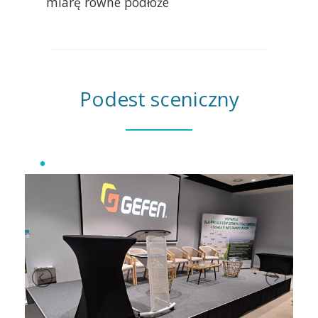
miarę równe podłoże
Podest sceniczny