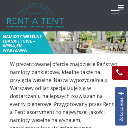
NAMIOTY WESELNE
I BANKIETOWE –
WYNAJEM
WARSZAWA
W prezentowanej ofercie znajdziecie Państwo
namioty bankietowe, idealne także na
przyjęcia weselne. Nasza wypożyczalnia z
Warszawy od lat specjalizuje się w
dostarczaniu najlepszych rozwiązań na
eventy plenerowe. Przygotowany przez Rent
a Tent asortyment to najwyższej jakości
namioty weselne na wynajem,
charakteryzujące się zróżnicowaną