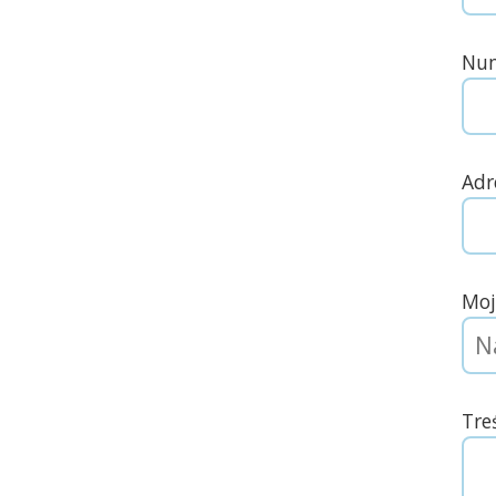
Num
Adr
Moj
Tre