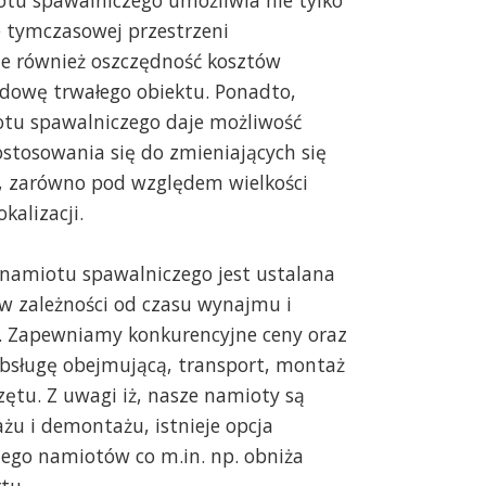
u spawalniczego umożliwia nie tylko
 tymczasowej przestrzeni
ale również oszczędność kosztów
udowę trwałego obiektu. Ponadto,
tu spawalniczego daje możliwość
stosowania się do zmieniających się
a, zarówno pod względem wielkości
okalizacji.
amiotu spawalniczego jest ustalana
 w zależności od czasu wynajmu i
a. Zapewniamy konkurencyjne ceny oraz
obsługę obejmującą, transport, montaż
ętu. Z uwagi iż, nasze namioty są
żu i demontażu, istnieje opcja
tego namiotów co m.in. np. obniża