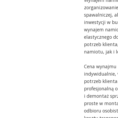
Wynajem namiot
zorganizowanie
spawalniczej, 
inwestycji w b
wynajem namio
elastycznego do
potrzeb klient
namiotu, jak i l
Cena wynajmu n
indywidualnie,
potrzeb klient
profesjonalną 
i demontaż sprz
proste w monta
odbioru osobis