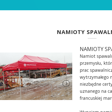
NAMIOTY SPAWAL
NAMIOTY SP
Namiot spawaln
przemysłu, któ
prac spawalnic
wytrzymałego ma
niezbędne certy
uznanego na ca
francuskiej marc