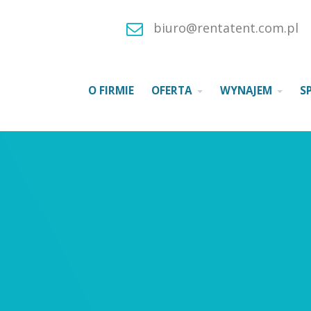
biuro@rentatent.com.pl
O FIRMIE
OFERTA
WYNAJEM
S