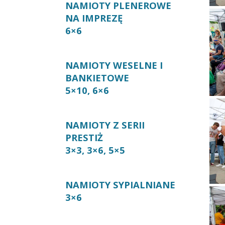
NAMIOTY PLENEROWE
NA IMPREZĘ
6×6
NAMIOTY WESELNE I
BANKIETOWE
5×10, 6×6
NAMIOTY Z SERII
PRESTIŻ
3×3, 3×6, 5×5
NAMIOTY SYPIALNIANE
3×6