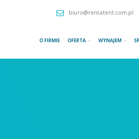
biuro@rentatent.com.pl
O FIRMIE
OFERTA
WYNAJEM
S