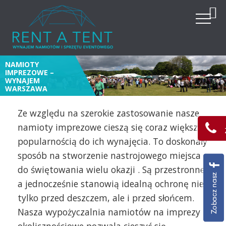
NAMIOTY
IMPREZOWE –
WYNAJEM
WARSZAWA
Ze względu na szerokie zastosowanie nasze
namioty imprezowe cieszą się coraz większą
popularnością do ich wynajęcia. To doskonały
sposób na stworzenie nastrojowego miejsca
do świętowania wielu okazji . Są przestronne,
a jednocześnie stanowią idealną ochronę nie
tylko przed deszczem, ale i przed słońcem.
Nasza wypożyczalnia namiotów na imprezy
okolicznościowe pozwala cieszyć się